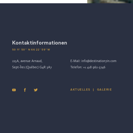
Kontaktinformationen
50 11’ 50’’ N 66 22’ 59’’W
225A, avenue Arnaud,
E-Mail:
info@destination7in.com
Sept-Îles (Québec) G4R 3A7
Telefon:
+1 418 962-3746
AKTUELLES
|
GALERIE