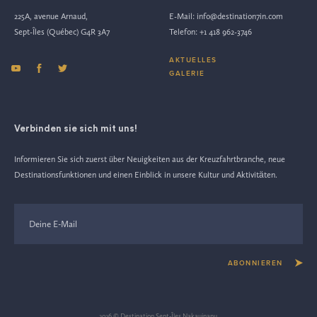
225A, avenue Arnaud,
E-Mail:
info@destination7in.com
Sept-Îles (Québec) G4R 3A7
Telefon:
+1 418 962-3746
AKTUELLES
GALERIE
Verbinden sie sich mit uns!
Informieren Sie sich zuerst über Neuigkeiten aus der Kreuzfahrtbranche, neue
Destinationsfunktionen und einen Einblick in unsere Kultur und Aktivitäten.
ABONNIEREN
2026 © Destination Sept-Îles Nakauinanu.