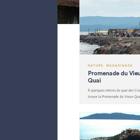
NATURE, MAGASINAGE
Promenade du Vie
Quai
À quelques mètres du quai des Croi
trouve la Promenade du Vieux-Qua
secteur est au cœur de la riche his
Sept-Îles.