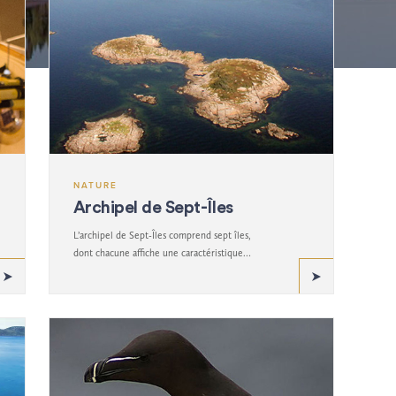
NATURE
Archipel de Sept-Îles
L’archipel de Sept-Îles comprend sept îles,
dont chacune affiche une caractéristique
distincte de la biodiversité de la région.