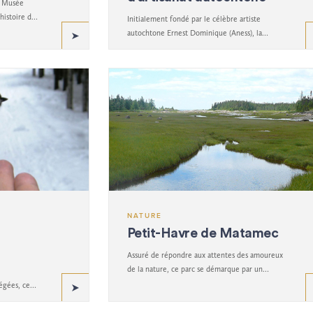
u Musée
histoire du
Initialement fondé par le célèbre artiste
rales.
autochtone Ernest Dominique (Aness), la
galerie expose les dures réalités auxquelles ont
fait face certains autochtones.
NATURE
Petit-Havre de Matamec
Assuré de répondre aux attentes des amoureux
de la nature, ce parc se démarque par un
écosystème varié, ce qui en fait un endroit
égées, ce
parfait pour découvrir la biodiversité de la
e de la
région. Un havre de paix.
, de la