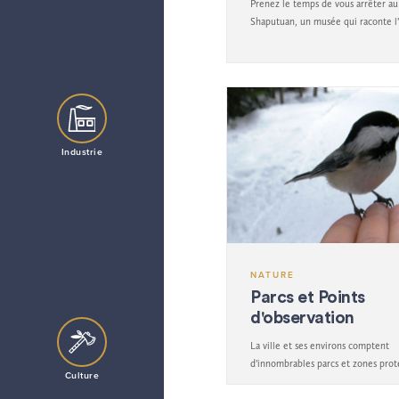
Prenez le temps de vous arrêter a
Shaputuan, un musée qui raconte l’
peuple innu et de ses terres ancest
Industrie
NATURE
Parcs et Points
d'observation
La ville et ses environs comptent
d’innombrables parcs et zones prot
Culture
qui permet facilement la découvert
plupart, pour ne pas dire la totalité