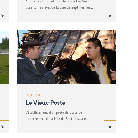
Au site traditionnel Innu de la rue DeQuen,
situé sur les rives de la Baie de Sept-Îles, les
visiteurs seront submergés par les multiples
facettes, tant traditionnelles que
contemporaines, de la culture, de l’histoire,
des croyances et des traditions du peuple Innu.
CULTURE
Le Vieux-Poste
L’établissement d’un poste de traite de
fourrure près de la baie de Sept-Îles date
d’aussi loin que 1661, à un moment où la
colonie nord-américaine française n’en était
qu’à ses débuts.