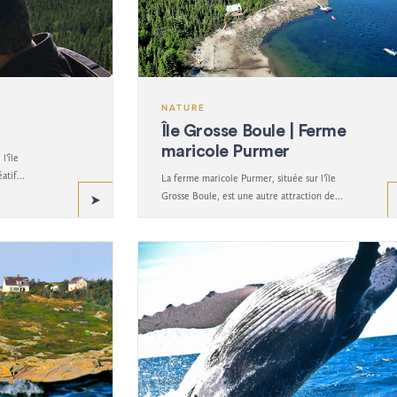
NATURE
Île Grosse Boule | Ferme
maricole Purmer
l’île
atif
La ferme maricole Purmer, située sur l’île
ale que par
Grosse Boule, est une autre attraction de
l’archipel à ne pas manquer.