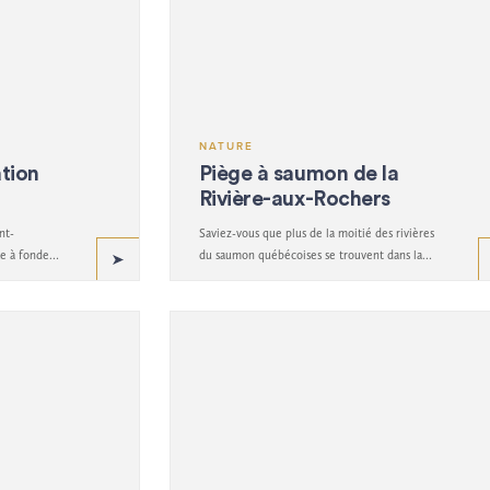
NATURE
ation
Piège à saumon de la
Rivière-aux-Rochers
nt-
Saviez-vous que plus de la moitié des rivières
ke à fonder
du saumon québécoises se trouvent dans la
a Côte-Nord
région de Sept-Îles?