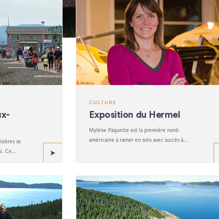
CULTURE
ux-
Exposition du Hermel
Mylène Paquette est la première nord-
américaine à ramer en solo avec succès à
sières se
travers l'Atlantique du Nord; le Hermel était
i. Ce
son navire.
toire de