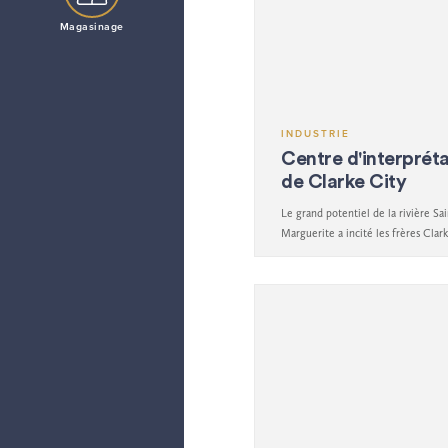
Magasinage
INDUSTRIE
Centre d'interprét
de Clarke City
Le grand potentiel de la rivière Sai
Marguerite a incité les frères Clar
la première ville industrielle de l
du Québec.