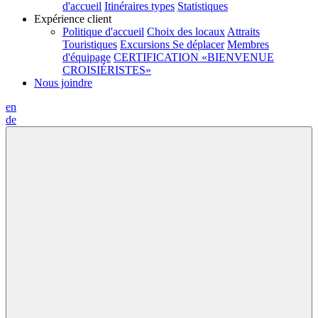
d'accueil
Itinéraires types
Statistiques
Expérience client
Politique d'accueil
Choix des locaux
Attraits
Touristiques
Excursions
Se déplacer
Membres
d'équipage
CERTIFICATION «BIENVENUE
CROISIÉRISTES»
Nous joindre
en
de