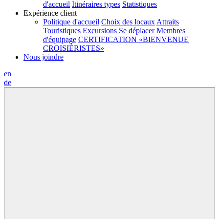
d'accueil
Itinéraires types
Statistiques
Expérience client
Politique d'accueil
Choix des locaux
Attraits
Touristiques
Excursions
Se déplacer
Membres
d'équipage
CERTIFICATION «BIENVENUE
CROISIÉRISTES»
Nous joindre
en
de