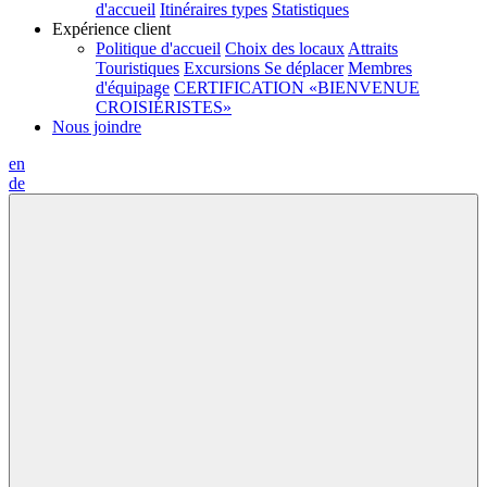
d'accueil
Itinéraires types
Statistiques
Expérience client
Politique d'accueil
Choix des locaux
Attraits
Touristiques
Excursions
Se déplacer
Membres
d'équipage
CERTIFICATION «BIENVENUE
CROISIÉRISTES»
Nous joindre
en
de