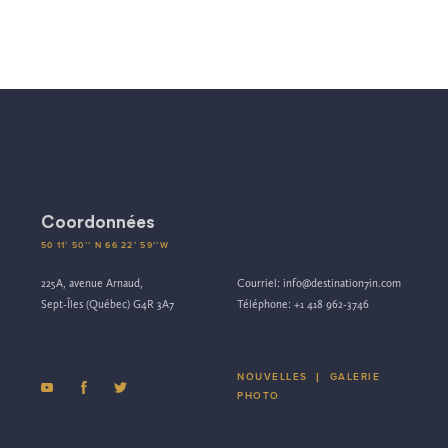
Coordonnées
50 11’ 50’’ N 66 22’ 59’’W
225A, avenue Arnaud,
Courriel:
info@destination7in.com
Sept-Îles (Québec) G4R 3A7
Téléphone:
+1 418 962-3746
NOUVELLES
|
GALERIE
PHOTO