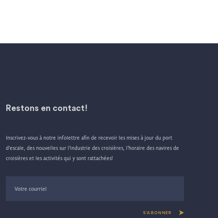
Restons en contact!
Inscrivez-vous à notre infolettre afin de recevoir les mises à jour du port
d’escale, des nouvelles sur l’industrie des croisières, l’horaire des navires de
croisières et les activités qui y sont rattachées!
S’ABONNER