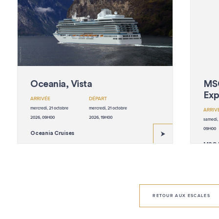
Oceania, Vista
MSC
Expl
ARRIVÉE
DÉPART
mercredi, 21 octobre
mercredi, 21 octobre
ARRIV
2026, 09H00
2026, 19H00
samedi, 
09H00
Oceania Cruises
MSC E
RETOUR AUX ESCALES