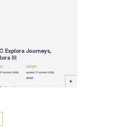
 Explora Journeys,
ora III
ÉE
DÉPART
17 octobre 2026,
samedi, 17 octobre 2026,
18H00
xplora Journeys