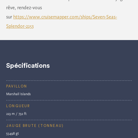
rêve, rendez-vous
sur
https://www.cruisemapper.com/ships/Seven-Seas-
Splendor-2153
Spécifications
PAVILLON
Marshall Islands
LONGUEUR
223 m / 732 ft
JAUGE BRUTE (TONNEAU)
55498 gt