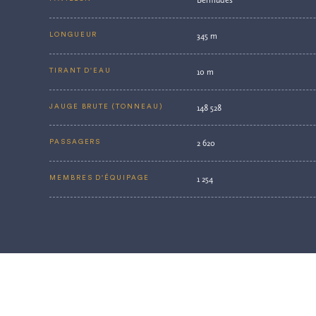
345 m
LONGUEUR
10 m
TIRANT D'EAU
148 528
JAUGE BRUTE (TONNEAU)
2 620
PASSAGERS
1 254
MEMBRES D'ÉQUIPAGE