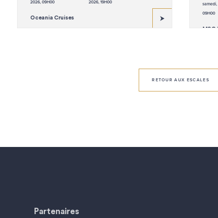
2026, 09H00
2026, 19H00
samedi, 
09H00
Oceania Cruises
MSC E
RETOUR AUX ESCALES
Partenaires