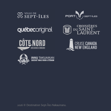
2026 © Destination Sept-Îles Nakauinanu.