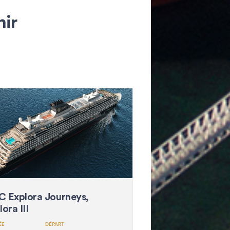
nir
 Explora Journeys,
ora III
ÉE
DÉPART