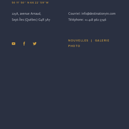
50 11’ 50’’ N 66 22’ 59’’W
225A, avenue Arnaud,
Courriel:
info@destination7in.com
Sept-Îles (Québec) G4R 3A7
Téléphone:
+1 418 962-3746
NOUVELLES
|
GALERIE
PHOTO