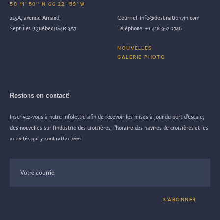
50 11’ 50’’ N 66 22’ 59’’W
225A, avenue Arnaud,
Courriel:
info@destination7in.com
Sept-Îles (Québec) G4R 3A7
Téléphone:
+1 418 962-3746
NOUVELLES
GALERIE PHOTO
Restons en contact!
Inscrivez-vous à notre infolettre afin de recevoir les mises à jour du port d’escale,
des nouvelles sur l’industrie des croisières, l’horaire des navires de croisières et les
activités qui y sont rattachées!
S’ABONNER