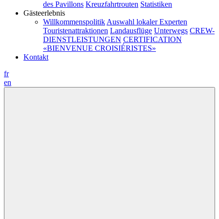
des Pavillons
Kreuzfahrtrouten
Statistiken
Gästeerlebnis
Willkommenspolitik
Auswahl lokaler Experten
Touristenattraktionen
Landausflüge
Unterwegs
CREW-
DIENSTLEISTUNGEN
CERTIFICATION
«BIENVENUE CROISIÉRISTES»
Kontakt
fr
en