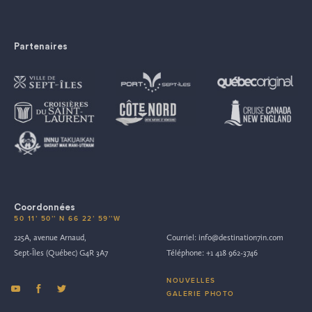
Partenaires
Coordonnées
50 11’ 50’’ N 66 22’ 59’’W
225A, avenue Arnaud,
Courriel:
info@destination7in.com
Sept-Îles (Québec) G4R 3A7
Téléphone:
+1 418 962-3746
NOUVELLES
GALERIE PHOTO